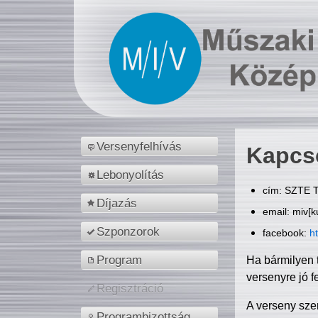
Versenyfelhívás
Kapcs
Lebonyolítás
cím: SZTE T
Díjazás
email: miv[k
Szponzorok
facebook:
h
Program
Ha bármilyen 
versenyre jó f
Regisztráció
A verseny sze
Programbizottság