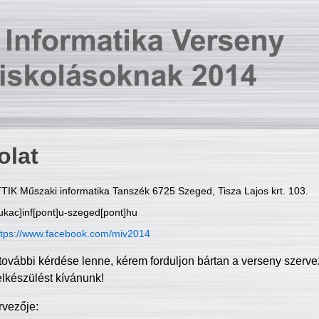
olat
TIK Műszaki informatika Tanszék 6725 Szeged, Tisza Lajos krt. 103.
ukac]inf[pont]u-szeged[pont]hu
ttps://www.facebook.com/miv2014
további kérdése lenne, kérem forduljon bártan a verseny szerve
elkészülést kívánunk!
rvezője: