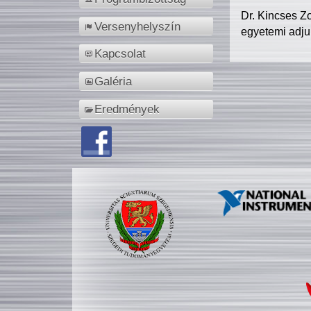
Dr. Kincses Z
Versenyhelyszín
egyetemi adju
Kapcsolat
Galéria
Eredmények