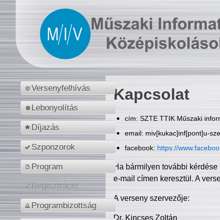
Versenyfelhívás
Kapcsolat
Lebonyolítás
cím: SZTE TTIK Műszaki inform
Díjazás
email: miv[kukac]inf[pont]u-sz
Szponzorok
facebook:
https://www.facebo
Program
Ha bármilyen további kérdése 
e-mail címen keresztül. A vers
Regisztráció
A verseny szervezője:
Programbizottság
Dr. Kincses Zoltán