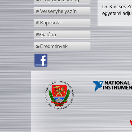
Dr. Kincses Z
Versenyhelyszín
egyetemi adju
Kapcsolat
Galéria
Eredmények