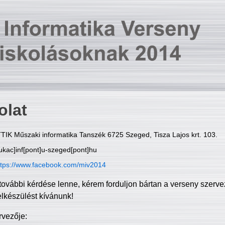
olat
TIK Műszaki informatika Tanszék 6725 Szeged, Tisza Lajos krt. 103.
ukac]inf[pont]u-szeged[pont]hu
ttps://www.facebook.com/miv2014
további kérdése lenne, kérem forduljon bártan a verseny szerve
elkészülést kívánunk!
rvezője: