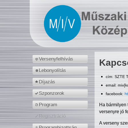
Versenyfelhívás
Kapcs
Lebonyolítás
cím: SZTE T
Díjazás
email: miv[k
Szponzorok
facebook:
h
Program
Ha bármilyen 
versenyre jó f
Regisztráció
A verseny sze
Programbizottság