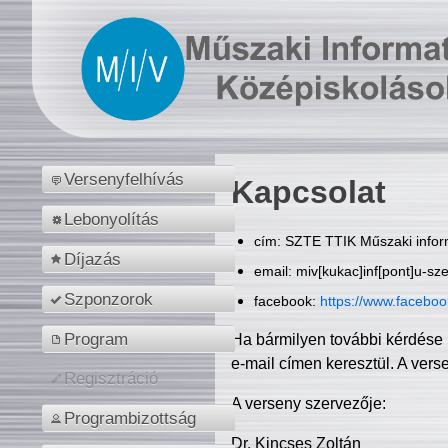
Versenyfelhívás
Kapcsolat
Lebonyolítás
cím: SZTE TTIK Műszaki inform
Díjazás
email: miv[kukac]inf[pont]u-sz
Szponzorok
facebook:
https://www.facebo
Program
Ha bármilyen további kérdése 
e-mail címen keresztül. A vers
Regisztráció
A verseny szervezője:
Programbizottság
Dr. Kincses Zoltán