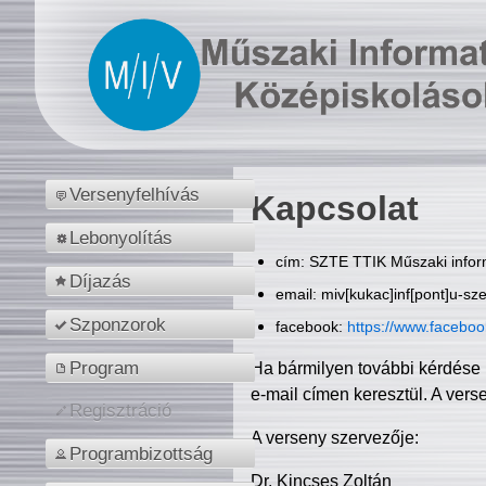
Versenyfelhívás
Kapcsolat
Lebonyolítás
cím: SZTE TTIK Műszaki inform
Díjazás
email: miv[kukac]inf[pont]u-sz
Szponzorok
facebook:
https://www.facebo
Program
Ha bármilyen további kérdése 
e-mail címen keresztül. A vers
Regisztráció
A verseny szervezője:
Programbizottság
Dr. Kincses Zoltán