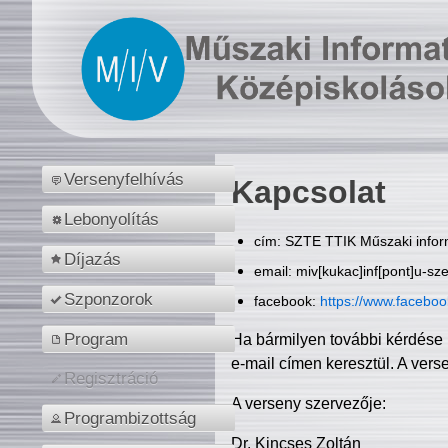
Versenyfelhívás
Kapcsolat
Lebonyolítás
cím: SZTE TTIK Műszaki inform
Díjazás
email: miv[kukac]inf[pont]u-sz
Szponzorok
facebook:
https://www.facebo
Program
Ha bármilyen további kérdése 
e-mail címen keresztül. A vers
Regisztráció
A verseny szervezője:
Programbizottság
Dr. Kincses Zoltán