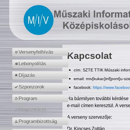
Versenyfelhívás
Kapcsolat
Lebonyolítás
cím: SZTE TTIK Műszaki inform
Díjazás
email: miv[kukac]inf[pont]u-sz
Szponzorok
facebook:
https://www.facebo
Program
Ha bármilyen további kérdése 
e-mail címen keresztül. A vers
Regisztráció
A verseny szervezője:
Programbizottság
Dr. Kincses Zoltán