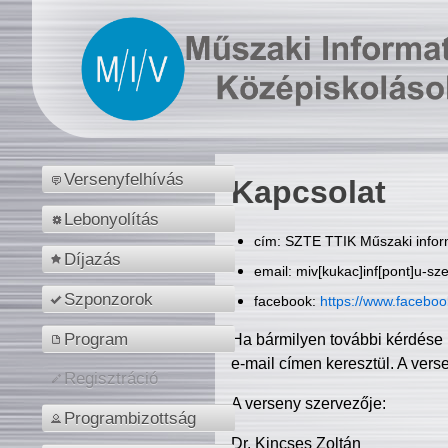
Versenyfelhívás
Kapcsolat
Lebonyolítás
cím: SZTE TTIK Műszaki inform
Díjazás
email: miv[kukac]inf[pont]u-sz
Szponzorok
facebook:
https://www.facebo
Program
Ha bármilyen további kérdése 
e-mail címen keresztül. A vers
Regisztráció
A verseny szervezője:
Programbizottság
Dr. Kincses Zoltán