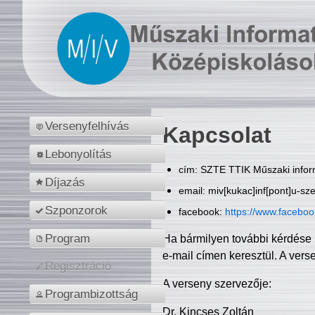
Versenyfelhívás
Kapcsolat
Lebonyolítás
cím: SZTE TTIK Műszaki inform
Díjazás
email: miv[kukac]inf[pont]u-sz
Szponzorok
facebook:
https://www.facebo
Program
Ha bármilyen további kérdése 
e-mail címen keresztül. A vers
Regisztráció
A verseny szervezője:
Programbizottság
Dr. Kincses Zoltán