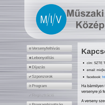
Versenyfelhívás
Kapcs
Lebonyolítás
cím: SZTE T
Díjazás
email: miv[k
Szponzorok
facebook:
h
Program
Ha bármilyen 
versenyre jó f
Regisztráció
A verseny sze
Programbizottság