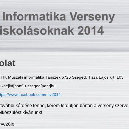
olat
TIK Műszaki informatika Tanszék 6725 Szeged, Tisza Lajos krt. 103.
ukac]inf[pont]u-szeged[pont]hu
ttps://www.facebook.com/miv2014
további kérdése lenne, kérem forduljon bártan a verseny szerve
elkészülést kívánunk!
rvezője: