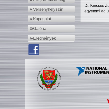
Dr. Kincses Z
Versenyhelyszín
egyetemi adju
Kapcsolat
Galéria
Eredmények