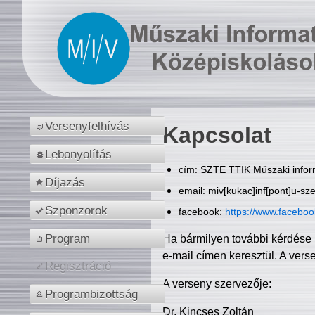
Versenyfelhívás
Kapcsolat
Lebonyolítás
cím: SZTE TTIK Műszaki inform
Díjazás
email: miv[kukac]inf[pont]u-sz
Szponzorok
facebook:
https://www.facebo
Program
Ha bármilyen további kérdése 
e-mail címen keresztül. A vers
Regisztráció
A verseny szervezője:
Programbizottság
Dr. Kincses Zoltán