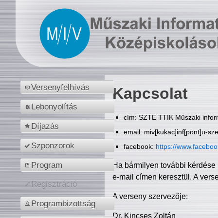
Versenyfelhívás
Kapcsolat
Lebonyolítás
cím: SZTE TTIK Műszaki inform
Díjazás
email: miv[kukac]inf[pont]u-sz
Szponzorok
facebook:
https://www.facebo
Program
Ha bármilyen további kérdése 
e-mail címen keresztül. A vers
Regisztráció
A verseny szervezője:
Programbizottság
Dr. Kincses Zoltán