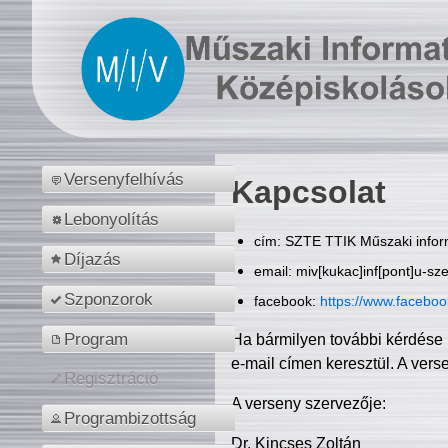
Versenyfelhívás
Kapcsolat
Lebonyolítás
cím: SZTE TTIK Műszaki inform
Díjazás
email: miv[kukac]inf[pont]u-sz
Szponzorok
facebook:
https://www.facebo
Program
Ha bármilyen további kérdése 
e-mail címen keresztül. A vers
Regisztráció
A verseny szervezője:
Programbizottság
Dr. Kincses Zoltán