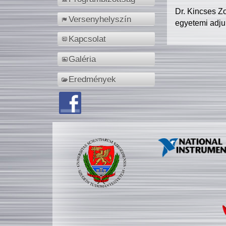
Dr. Kincses Z
Versenyhelyszín
egyetemi adju
Kapcsolat
Galéria
Eredmények