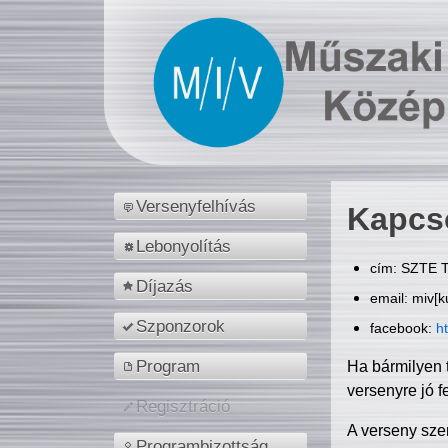
Versenyfelhívás
Kapcs
Lebonyolítás
cím: SZTE T
Díjazás
email: miv[k
Szponzorok
facebook:
h
Program
Ha bármilyen 
versenyre jó f
Regisztráció
A verseny sze
Programbizottság