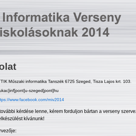
olat
TIK Műszaki informatika Tanszék 6725 Szeged, Tisza Lajos krt. 103.
ukac]inf[pont]u-szeged[pont]hu
ttps://www.facebook.com/miv2014
további kérdése lenne, kérem forduljon bártan a verseny szerve
elkészülést kívánunk!
rvezője: