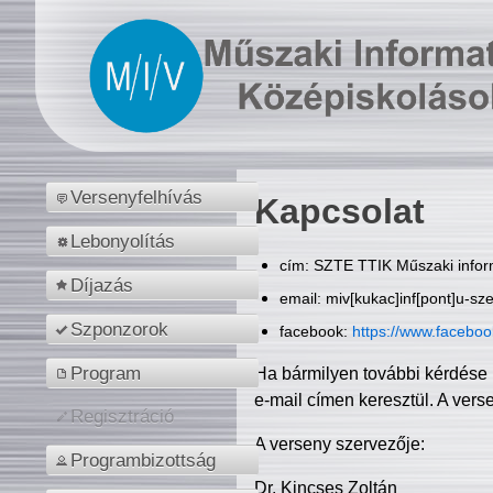
Versenyfelhívás
Kapcsolat
Lebonyolítás
cím: SZTE TTIK Műszaki inform
Díjazás
email: miv[kukac]inf[pont]u-sz
Szponzorok
facebook:
https://www.facebo
Program
Ha bármilyen további kérdése 
e-mail címen keresztül. A vers
Regisztráció
A verseny szervezője:
Programbizottság
Dr. Kincses Zoltán