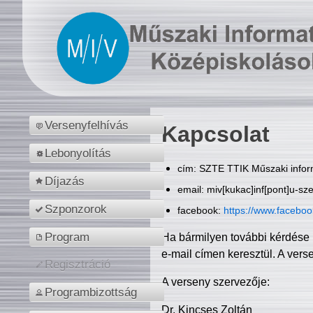
Versenyfelhívás
Kapcsolat
Lebonyolítás
cím: SZTE TTIK Műszaki inform
Díjazás
email: miv[kukac]inf[pont]u-sz
Szponzorok
facebook:
https://www.facebo
Program
Ha bármilyen további kérdése 
e-mail címen keresztül. A vers
Regisztráció
A verseny szervezője:
Programbizottság
Dr. Kincses Zoltán