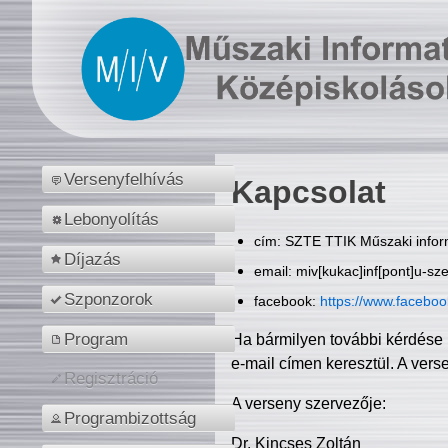
Versenyfelhívás
Kapcsolat
Lebonyolítás
cím: SZTE TTIK Műszaki inform
Díjazás
email: miv[kukac]inf[pont]u-sz
Szponzorok
facebook:
https://www.facebo
Program
Ha bármilyen további kérdése 
e-mail címen keresztül. A vers
Regisztráció
A verseny szervezője:
Programbizottság
Dr. Kincses Zoltán