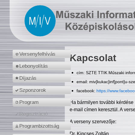
Versenyfelhívás
Kapcsolat
Lebonyolítás
cím: SZTE TTIK Műszaki inform
Díjazás
email: miv[kukac]inf[pont]u-sz
Szponzorok
facebook:
https://www.facebo
Program
Ha bármilyen további kérdése 
e-mail címen keresztül. A vers
Regisztráció
A verseny szervezője:
Programbizottság
Dr. Kincses Zoltán