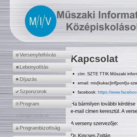
Versenyfelhívás
Kapcsolat
Lebonyolítás
cím: SZTE TTIK Műszaki inform
Díjazás
email: miv[kukac]inf[pont]u-sz
Szponzorok
facebook:
https://www.facebo
Program
Ha bármilyen további kérdése 
e-mail címen keresztül. A vers
Regisztráció
A verseny szervezője:
Programbizottság
Dr. Kincses Zoltán