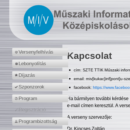
Versenyfelhívás
Kapcsolat
Lebonyolítás
cím: SZTE TTIK Műszaki inform
Díjazás
email: miv[kukac]inf[pont]u-sz
Szponzorok
facebook:
https://www.facebo
Program
Ha bármilyen további kérdése 
e-mail címen keresztül. A vers
Regisztráció
A verseny szervezője:
Programbizottság
Dr. Kincses Zoltán