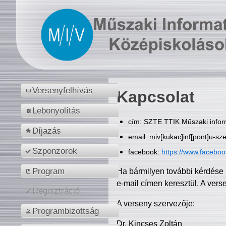
Versenyfelhívás
Kapcsolat
Lebonyolítás
cím: SZTE TTIK Műszaki inform
Díjazás
email: miv[kukac]inf[pont]u-sz
Szponzorok
facebook:
https://www.facebo
Program
Ha bármilyen további kérdése 
e-mail címen keresztül. A vers
Regisztráció
A verseny szervezője:
Programbizottság
Dr. Kincses Zoltán