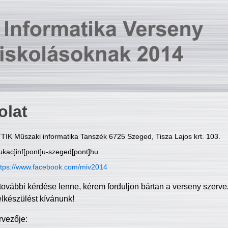
olat
TIK Műszaki informatika Tanszék 6725 Szeged, Tisza Lajos krt. 103.
ukac]inf[pont]u-szeged[pont]hu
ttps://www.facebook.com/miv2014
további kérdése lenne, kérem forduljon bártan a verseny szerve
elkészülést kívánunk!
rvezője: