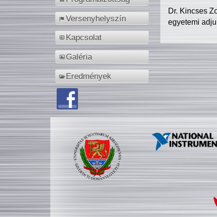
Dr. Kincses Z
Versenyhelyszín
egyetemi adju
Kapcsolat
Galéria
Eredmények