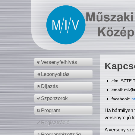
Versenyfelhívás
Kapcs
Lebonyolítás
cím: SZTE T
Díjazás
email: miv[k
Szponzorok
facebook:
h
Program
Ha bármilyen 
versenyre jó f
Regisztráció
A verseny sze
Programbizottság