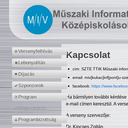
Versenyfelhívás
Kapcsolat
Lebonyolítás
cím: SZTE TTIK Műszaki inform
Díjazás
email: miv[kukac]inf[pont]u-sz
Szponzorok
facebook:
https://www.facebo
Program
Ha bármilyen további kérdése 
e-mail címen keresztül. A vers
Regisztráció
A verseny szervezője:
Programbizottság
Dr. Kincses Zoltán