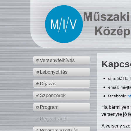
Versenyfelhívás
Kapcs
Lebonyolítás
cím: SZTE T
Díjazás
email: miv[k
Szponzorok
facebook:
h
Program
Ha bármilyen 
versenyre jó f
Regisztráció
A verseny sze
Programbizottság