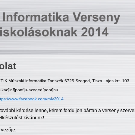
olat
TIK Műszaki informatika Tanszék 6725 Szeged, Tisza Lajos krt. 103.
ukac]inf[pont]u-szeged[pont]hu
ttps://www.facebook.com/miv2014
további kérdése lenne, kérem forduljon bártan a verseny szerve
elkészülést kívánunk!
rvezője: