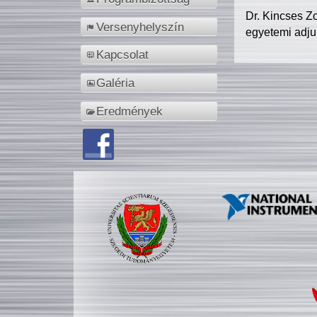
Dr. Kincses Z
Versenyhelyszín
egyetemi adju
Kapcsolat
Galéria
Eredmények