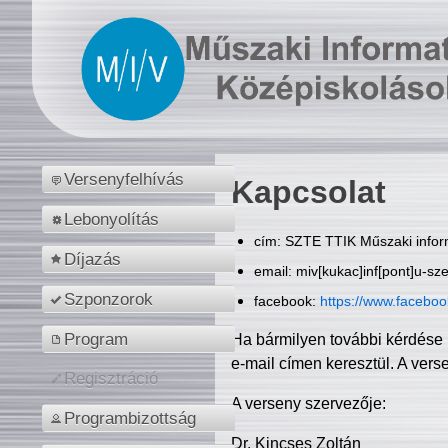
Versenyfelhívás
Kapcsolat
Lebonyolítás
cím: SZTE TTIK Műszaki inform
Díjazás
email: miv[kukac]inf[pont]u-sz
Szponzorok
facebook:
https://www.facebo
Program
Ha bármilyen további kérdése 
e-mail címen keresztül. A vers
Regisztráció
A verseny szervezője:
Programbizottság
Dr. Kincses Zoltán