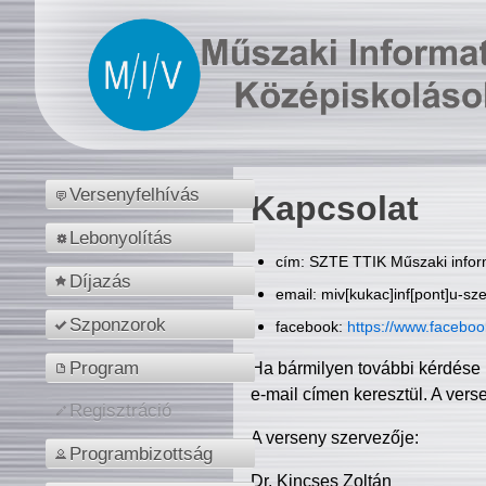
Versenyfelhívás
Kapcsolat
Lebonyolítás
cím: SZTE TTIK Műszaki inform
Díjazás
email: miv[kukac]inf[pont]u-sz
Szponzorok
facebook:
https://www.facebo
Program
Ha bármilyen további kérdése 
e-mail címen keresztül. A vers
Regisztráció
A verseny szervezője:
Programbizottság
Dr. Kincses Zoltán