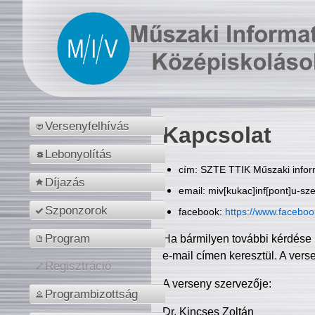
Versenyfelhívás
Kapcsolat
Lebonyolítás
cím: SZTE TTIK Műszaki inform
Díjazás
email: miv[kukac]inf[pont]u-sz
Szponzorok
facebook:
https://www.facebo
Program
Ha bármilyen további kérdése 
e-mail címen keresztül. A vers
Regisztráció
A verseny szervezője:
Programbizottság
Dr. Kincses Zoltán