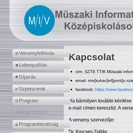
Versenyfelhívás
Kapcsolat
Lebonyolítás
cím: SZTE TTIK Műszaki inform
Díjazás
email: miv[kukac]inf[pont]u-sz
Szponzorok
facebook:
https://www.facebo
Program
Ha bármilyen további kérdése 
e-mail címen keresztül. A vers
Regisztráció
A verseny szervezője:
Programbizottság
Dr. Kincses Zoltán