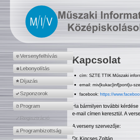
Versenyfelhívás
Kapcsolat
Lebonyolítás
cím: SZTE TTIK Műszaki inform
Díjazás
email: miv[kukac]inf[pont]u-sz
Szponzorok
facebook:
https://www.facebo
Program
Ha bármilyen további kérdése 
e-mail címen keresztül. A vers
Regisztráció
A verseny szervezője:
Programbizottság
Dr. Kincses Zoltán