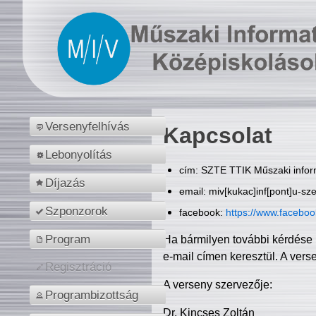
Versenyfelhívás
Kapcsolat
Lebonyolítás
cím: SZTE TTIK Műszaki inform
Díjazás
email: miv[kukac]inf[pont]u-sz
Szponzorok
facebook:
https://www.facebo
Program
Ha bármilyen további kérdése 
e-mail címen keresztül. A vers
Regisztráció
A verseny szervezője:
Programbizottság
Dr. Kincses Zoltán