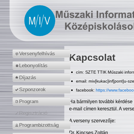
Versenyfelhívás
Kapcsolat
Lebonyolítás
cím: SZTE TTIK Műszaki inform
Díjazás
email: miv[kukac]inf[pont]u-sz
Szponzorok
facebook:
https://www.facebo
Program
Ha bármilyen további kérdése 
e-mail címen keresztül. A vers
Regisztráció
A verseny szervezője:
Programbizottság
Dr. Kincses Zoltán