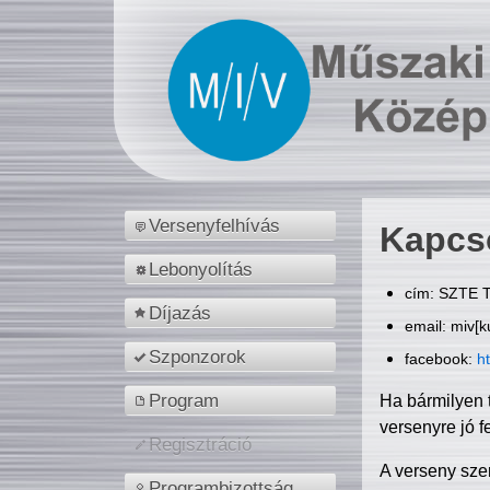
Versenyfelhívás
Kapcs
Lebonyolítás
cím: SZTE T
Díjazás
email: miv[k
Szponzorok
facebook:
h
Program
Ha bármilyen 
versenyre jó f
Regisztráció
A verseny sze
Programbizottság