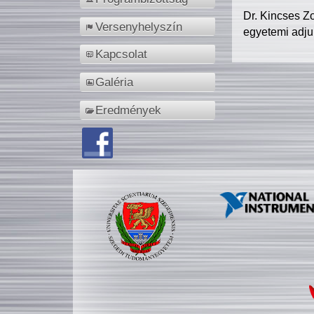
Dr. Kincses Z
Versenyhelyszín
egyetemi adju
Kapcsolat
Galéria
Eredmények