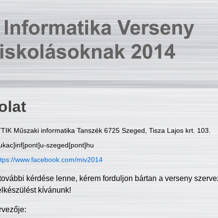
olat
TIK Műszaki informatika Tanszék 6725 Szeged, Tisza Lajos krt. 103.
ukac]inf[pont]u-szeged[pont]hu
ttps://www.facebook.com/miv2014
további kérdése lenne, kérem forduljon bártan a verseny szerve
elkészülést kívánunk!
rvezője: