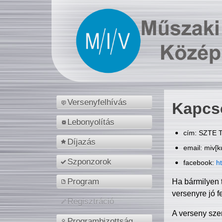
Versenyfelhívás
Kapcs
Lebonyolítás
cím: SZTE T
Díjazás
email: miv[k
Szponzorok
facebook:
h
Program
Ha bármilyen 
versenyre jó f
Regisztráció
A verseny sze
Programbizottság