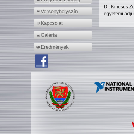
Dr. Kincses Z
Versenyhelyszín
egyetemi adju
Kapcsolat
Galéria
Eredmények