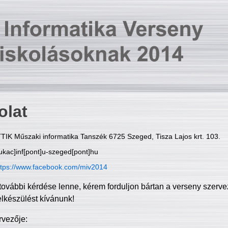
olat
TIK Műszaki informatika Tanszék 6725 Szeged, Tisza Lajos krt. 103.
ukac]inf[pont]u-szeged[pont]hu
ttps://www.facebook.com/miv2014
további kérdése lenne, kérem forduljon bártan a verseny szerve
elkészülést kívánunk!
rvezője: