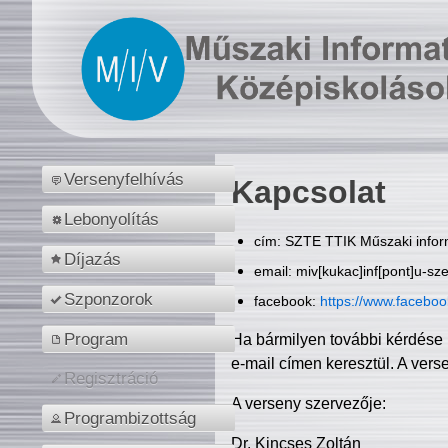
Versenyfelhívás
Kapcsolat
Lebonyolítás
cím: SZTE TTIK Műszaki inform
Díjazás
email: miv[kukac]inf[pont]u-sz
Szponzorok
facebook:
https://www.facebo
Program
Ha bármilyen további kérdése 
e-mail címen keresztül. A vers
Regisztráció
A verseny szervezője:
Programbizottság
Dr. Kincses Zoltán