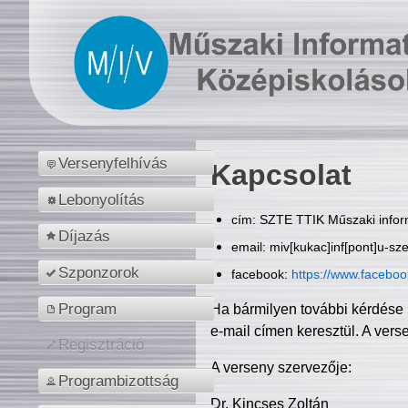
Versenyfelhívás
Kapcsolat
Lebonyolítás
cím: SZTE TTIK Műszaki inform
Díjazás
email: miv[kukac]inf[pont]u-sz
Szponzorok
facebook:
https://www.facebo
Program
Ha bármilyen további kérdése 
e-mail címen keresztül. A vers
Regisztráció
A verseny szervezője:
Programbizottság
Dr. Kincses Zoltán