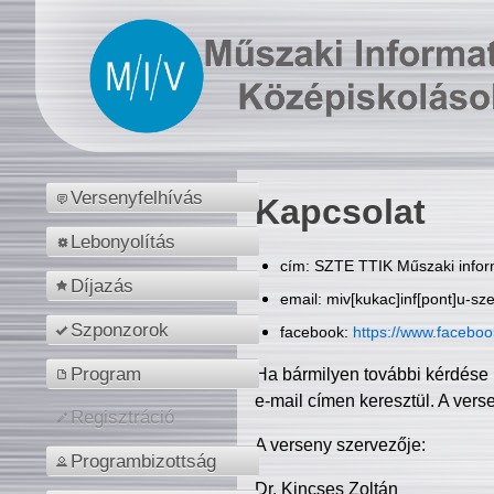
Versenyfelhívás
Kapcsolat
Lebonyolítás
cím: SZTE TTIK Műszaki inform
Díjazás
email: miv[kukac]inf[pont]u-sz
Szponzorok
facebook:
https://www.facebo
Program
Ha bármilyen további kérdése 
e-mail címen keresztül. A vers
Regisztráció
A verseny szervezője:
Programbizottság
Dr. Kincses Zoltán