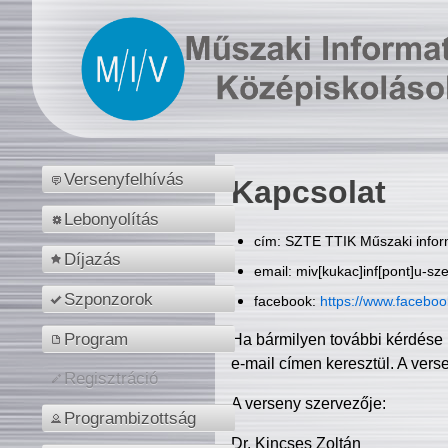
Versenyfelhívás
Kapcsolat
Lebonyolítás
cím: SZTE TTIK Műszaki inform
Díjazás
email: miv[kukac]inf[pont]u-sz
Szponzorok
facebook:
https://www.facebo
Program
Ha bármilyen további kérdése 
e-mail címen keresztül. A vers
Regisztráció
A verseny szervezője:
Programbizottság
Dr. Kincses Zoltán