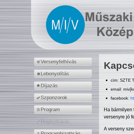
Versenyfelhívás
Kapcs
Lebonyolítás
cím: SZTE T
Díjazás
email: miv[k
Szponzorok
facebook:
h
Program
Ha bármilyen 
versenyre jó f
Regisztráció
A verseny sze
Programbizottság