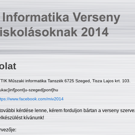
olat
TIK Műszaki informatika Tanszék 6725 Szeged, Tisza Lajos krt. 103.
ukac]inf[pont]u-szeged[pont]hu
ttps://www.facebook.com/miv2014
további kérdése lenne, kérem forduljon bártan a verseny szerve
elkészülést kívánunk!
rvezője: