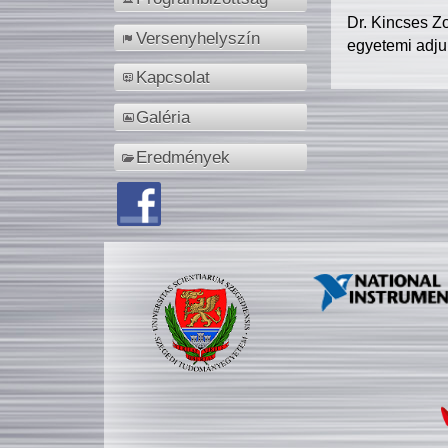
Dr. Kincses Z
Versenyhelyszín
egyetemi adju
Kapcsolat
Galéria
Eredmények