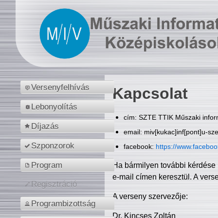
Versenyfelhívás
Kapcsolat
Lebonyolítás
cím: SZTE TTIK Műszaki inform
Díjazás
email: miv[kukac]inf[pont]u-sz
Szponzorok
facebook:
https://www.facebo
Program
Ha bármilyen további kérdése 
e-mail címen keresztül. A vers
Regisztráció
A verseny szervezője:
Programbizottság
Dr. Kincses Zoltán