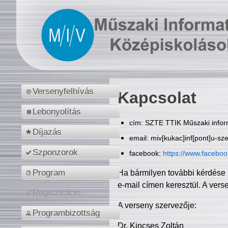
Versenyfelhívás
Kapcsolat
Lebonyolítás
cím: SZTE TTIK Műszaki inform
Díjazás
email: miv[kukac]inf[pont]u-sz
Szponzorok
facebook:
https://www.facebo
Program
Ha bármilyen további kérdése 
e-mail címen keresztül. A vers
Regisztráció
A verseny szervezője:
Programbizottság
Dr. Kincses Zoltán