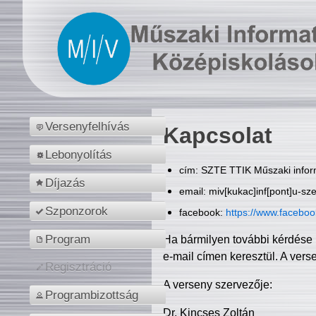
Versenyfelhívás
Kapcsolat
Lebonyolítás
cím: SZTE TTIK Műszaki inform
Díjazás
email: miv[kukac]inf[pont]u-sz
Szponzorok
facebook:
https://www.facebo
Program
Ha bármilyen további kérdése 
e-mail címen keresztül. A vers
Regisztráció
A verseny szervezője:
Programbizottság
Dr. Kincses Zoltán