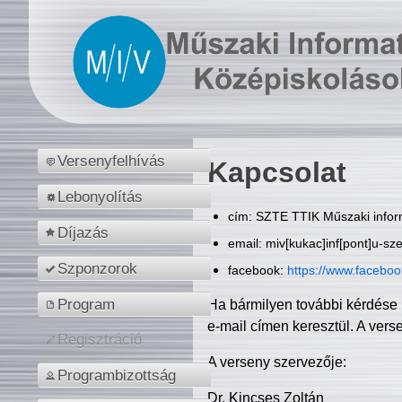
Versenyfelhívás
Kapcsolat
Lebonyolítás
cím: SZTE TTIK Műszaki inform
Díjazás
email: miv[kukac]inf[pont]u-sz
Szponzorok
facebook:
https://www.facebo
Program
Ha bármilyen további kérdése 
e-mail címen keresztül. A vers
Regisztráció
A verseny szervezője:
Programbizottság
Dr. Kincses Zoltán