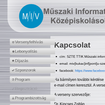
Versenyfelhívás
Kapcsolat
Lebonyolítás
cím: SZTE TTIK Műszaki inform
Díjazás
email: miv[kukac]inf[pont]u-sz
Szponzorok
facebook:
https://www.facebo
Program
Ha bármilyen további kérdése 
e-mail címen keresztül. A vers
Regisztráció
A verseny szervezője:
Programbizottság
Dr. Kincses Zoltán