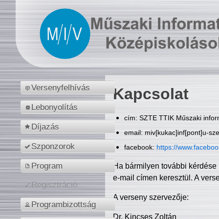
Versenyfelhívás
Kapcsolat
Lebonyolítás
cím: SZTE TTIK Műszaki inform
Díjazás
email: miv[kukac]inf[pont]u-sz
Szponzorok
facebook:
https://www.facebo
Program
Ha bármilyen további kérdése 
e-mail címen keresztül. A vers
Regisztráció
A verseny szervezője:
Programbizottság
Dr. Kincses Zoltán