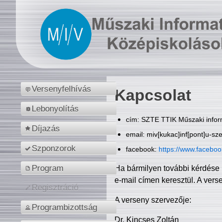
Versenyfelhívás
Kapcsolat
Lebonyolítás
cím: SZTE TTIK Műszaki inform
Díjazás
email: miv[kukac]inf[pont]u-sz
Szponzorok
facebook:
https://www.facebo
Program
Ha bármilyen további kérdése 
e-mail címen keresztül. A vers
Regisztráció
A verseny szervezője:
Programbizottság
Dr. Kincses Zoltán