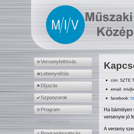
Versenyfelhívás
Kapcs
Lebonyolítás
cím: SZTE T
Díjazás
email: miv[k
Szponzorok
facebook:
h
Program
Ha bármilyen 
versenyre jó f
Regisztráció
A verseny sze
Programbizottság