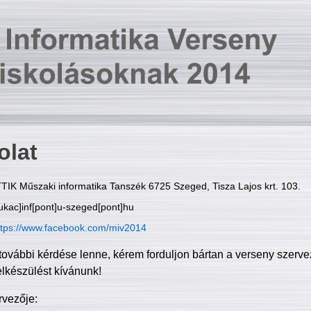
olat
TIK Műszaki informatika Tanszék 6725 Szeged, Tisza Lajos krt. 103.
ukac]inf[pont]u-szeged[pont]hu
ttps://www.facebook.com/miv2014
további kérdése lenne, kérem forduljon bártan a verseny szerve
elkészülést kívánunk!
rvezője: