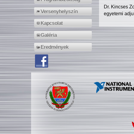
Dr. Kincses Z
Versenyhelyszín
egyetemi adju
Kapcsolat
Galéria
Eredmények