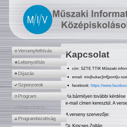
Versenyfelhívás
Kapcsolat
Lebonyolítás
cím: SZTE TTIK Műszaki inform
Díjazás
email: miv[kukac]inf[pont]u-sz
Szponzorok
facebook:
https://www.facebo
Program
Ha bármilyen további kérdése 
e-mail címen keresztül. A vers
Regisztráció
A verseny szervezője:
Programbizottság
Dr. Kincses Zoltán