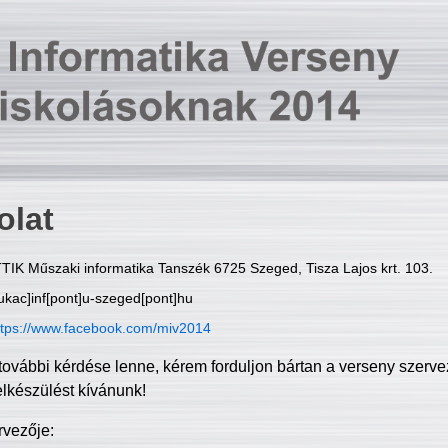
olat
TIK Műszaki informatika Tanszék 6725 Szeged, Tisza Lajos krt. 103.
ukac]inf[pont]u-szeged[pont]hu
ttps://www.facebook.com/miv2014
további kérdése lenne, kérem forduljon bártan a verseny szerve
elkészülést kívánunk!
rvezője: