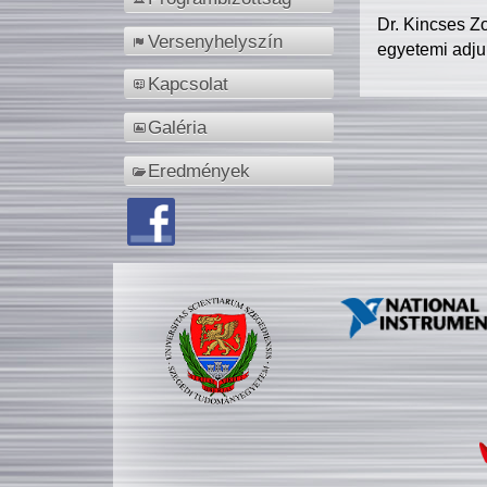
Dr. Kincses Z
Versenyhelyszín
egyetemi adju
Kapcsolat
Galéria
Eredmények