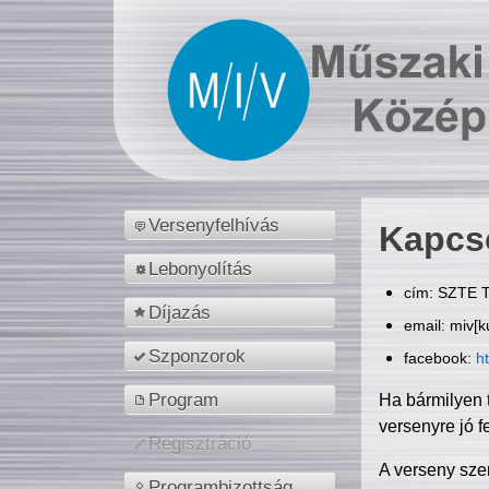
Versenyfelhívás
Kapcs
Lebonyolítás
cím: SZTE T
Díjazás
email: miv[k
Szponzorok
facebook:
h
Program
Ha bármilyen 
versenyre jó f
Regisztráció
A verseny sze
Programbizottság