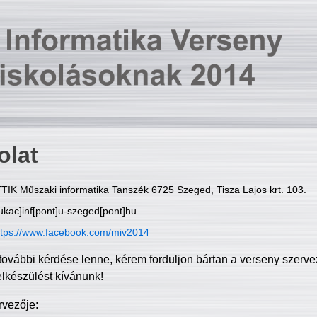
olat
TIK Műszaki informatika Tanszék 6725 Szeged, Tisza Lajos krt. 103.
ukac]inf[pont]u-szeged[pont]hu
ttps://www.facebook.com/miv2014
további kérdése lenne, kérem forduljon bártan a verseny szerve
elkészülést kívánunk!
rvezője: