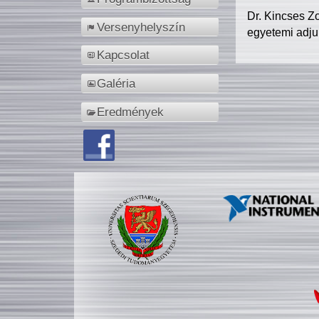
Dr. Kincses Z
Versenyhelyszín
egyetemi adju
Kapcsolat
Galéria
Eredmények