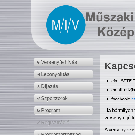
Versenyfelhívás
Kapcs
Lebonyolítás
cím: SZTE T
Díjazás
email: miv[k
Szponzorok
facebook:
h
Program
Ha bármilyen 
versenyre jó f
Regisztráció
A verseny sze
Programbizottság