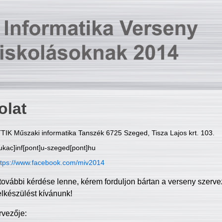
olat
TIK Műszaki informatika Tanszék 6725 Szeged, Tisza Lajos krt. 103.
ukac]inf[pont]u-szeged[pont]hu
ttps://www.facebook.com/miv2014
további kérdése lenne, kérem forduljon bártan a verseny szerve
elkészülést kívánunk!
rvezője: