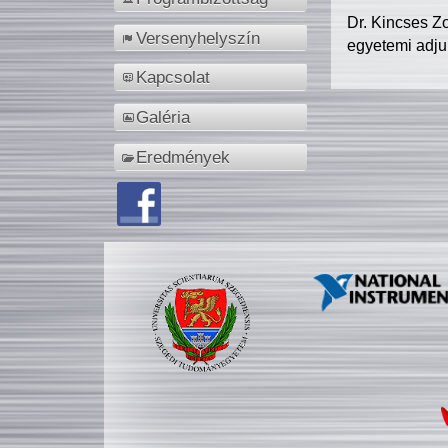
Dr. Kincses Z
Versenyhelyszín
egyetemi adju
Kapcsolat
Galéria
Eredmények