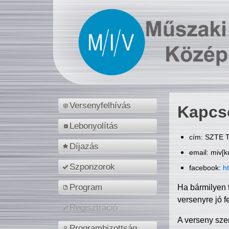
Versenyfelhívás
Kapcs
Lebonyolítás
cím: SZTE T
Díjazás
email: miv[k
Szponzorok
facebook:
h
Program
Ha bármilyen 
versenyre jó f
Regisztráció
A verseny sze
Programbizottság